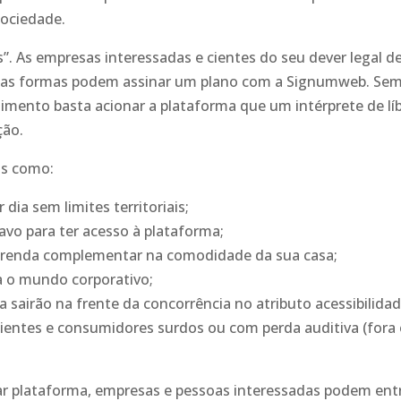
ociedade.
”. As empresas interessadas e cientes do seu dever legal d
suas formas podem assinar um plano com a Signumweb. Se
imento basta acionar a plataforma que um intérprete de lí
ção.
is como:
 dia sem limites territoriais;
vo para ter acesso à plataforma;
a renda complementar na comodidade da sua casa;
ra o mundo corporativo;
sairão na frente da concorrência no atributo acessibilida
entes e consumidores surdos ou com perda auditiva (fora
ar plataforma, empresas e pessoas interessadas podem ent