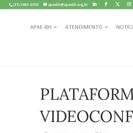
(31) 3489-6930
apaebh@apaebh.org.br
APAE-BH
ATENDIMENTO
NOTÍC
PLATAFORM
VIDEOCONF