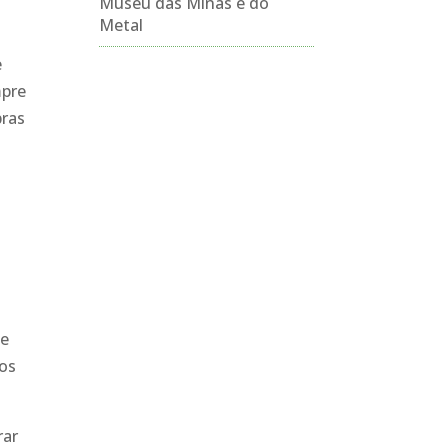
Museu das Minas e do
Metal
e
mpre
bras
de
 os
rar