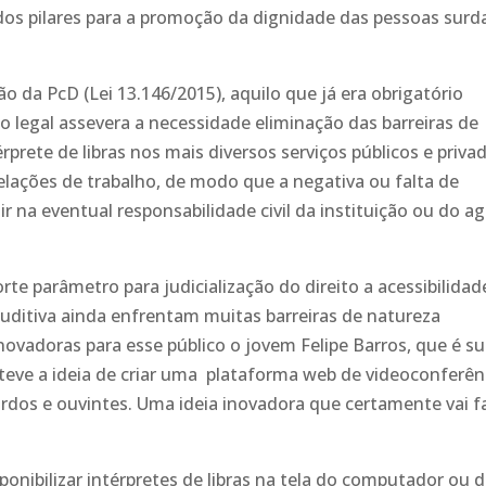
os pilares para a promoção da dignidade das pessoas surd
ão da PcD (Lei 13.146/2015), aquilo que já era obrigatório
o legal assevera a necessidade eliminação das barreiras de
prete de libras nos mais diversos serviços públicos e priva
elações de trabalho, de modo que a negativa ou falta de
ir na eventual responsabilidade civil da instituição ou do a
te parâmetro para judicialização do direito a acessibilidad
uditiva ainda enfrentam muitas barreiras de natureza
ovadoras para esse público o jovem Felipe Barros, que é s
teve a ideia de criar uma plataforma web de videoconferên
urdos e ouvintes. Uma ideia inovadora que certamente vai f
ponibilizar intérpretes de libras na tela do computador ou 