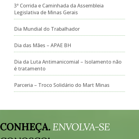
3ª Corrida e Caminhada da Assembleia
Legislativa de Minas Gerais
Dia Mundial do Trabalhador
Dia das Mães – APAE BH
Dia da Luta Antimanicomial – Isolamento não
é tratamento
Parceria – Troco Solidário do Mart Minas
Tocador
de
CONHEÇA.
ENVOLVA-SE
vídeo