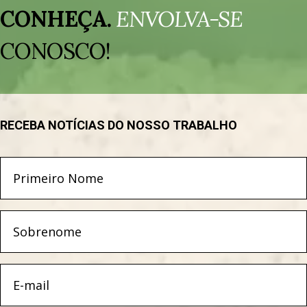
de
CONHEÇA.
ENVOLVA-SE
vídeo
CONOSCO!
RECEBA NOTÍCIAS DO NOSSO TRABALHO