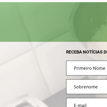
Tocador
de
vídeo
RECEBA NOTÍCIAS 