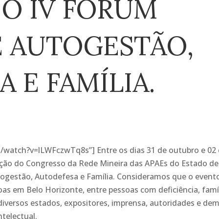
 O IV FÓRUM
E AUTOGESTÃO,
 E FAMÍLIA.
/watch?v=lLWFczwTq8s”] Entre os dias 31 de outubro e 02
ição do Congresso da Rede Mineira das APAEs do Estado de
togestão, Autodefesa e Família. Consideramos que o evento
s em Belo Horizonte, entre pessoas com deficiência, famíl
diversos estados, expositores, imprensa, autoridades e dem
ntelectual.