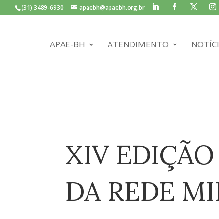
(31) 3489-6930
apaebh@apaebh.org.br
APAE-BH
ATENDIMENTO
NOTÍC
XIV EDIÇÃ
DA REDE MI