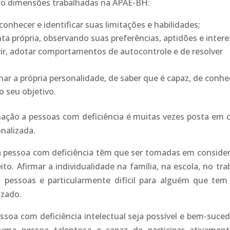
ro dimensões trabalhadas na APAE-BH:
onhecer e identificar suas limitações e habilidades;
nta própria, observando suas preferências, aptidões e intere
ir, adotar comportamentos de autocontrole e de resolver
nar a própria personalidade, de saber que é capaz, de conhe
 o seu objetivo.
nação a pessoas com deficiência é muitas vezes posta em 
onalizada.
ma pessoa com deficiência têm que ser tomadas em conside
o. Afirmar a individualidade na família, na escola, no tra
s pessoas e particularmente difícil para alguém que te
izado.
oa com deficiência intelectual seja possível e bem-suced