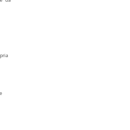
te da
pria
e