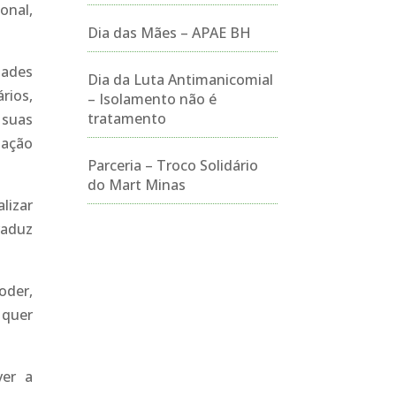
onal,
Dia das Mães – APAE BH
dades
Dia da Luta Antimanicomial
rios,
– Isolamento não é
tratamento
 suas
zação
Parceria – Troco Solidário
do Mart Minas
lizar
raduz
oder,
 quer
ver a