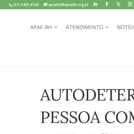
(31) 3489-6930
apaebh@apaebh.org.br
APAE-BH
ATENDIMENTO
NOTÍC
AUTODETER
PESSOA CO