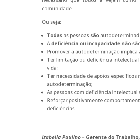
necessário que todos a vejam como u
comunidade.
Ou seja:
Todas
as pessoas
são
autodeterminad
A
deficiência ou incapacidade não sã
Promover a autodeterminação implica 
Ter limitação ou deficiência intelectual 
vida;
Ter necessidade de apoios específicos
autodeterminação;
As pessoas com deficiência intelectual
Reforçar positivamente comportamentos
deficiências.
Izabella Paulino
– Gerente do Trabalho