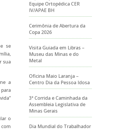
Equipe Ortopédica CER
IV/APAE BH
Cerimônia de Abertura da
Copa 2026
ue se
Visita Guiada em Libras –
ília,
Museu das Minas e do
Metal
r sua
Oficina Maio Laranja –
ine a
Centro Dia da Pessoa Idosa
 para
vida”
3ª Corrida e Caminhada da
Assembleia Legislativa de
Minas Gerais
lar o
s com
Dia Mundial do Trabalhador