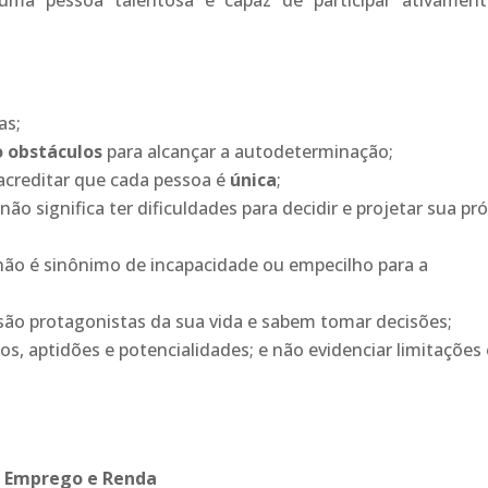
ma pessoa talentosa e capaz de participar ativamen
as;
o obstáculos
para alcançar a autodeterminação;
acreditar que cada pessoa é
única
;
não significa ter dificuldades para decidir e projetar sua pró
 não é sinônimo de incapacidade ou empecilho para a
 são protagonistas da sua vida e sabem tomar decisões;
, aptidões e potencialidades; e não evidenciar limitações 
, Emprego e Renda