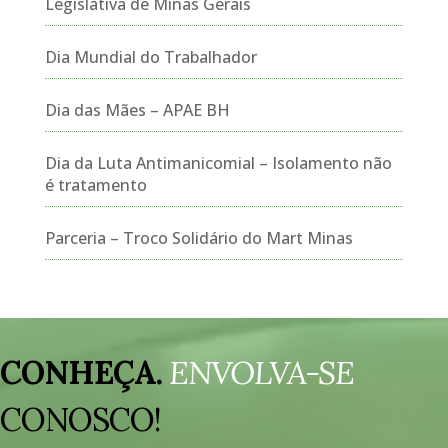
Legislativa de Minas Gerais
Dia Mundial do Trabalhador
Dia das Mães – APAE BH
Dia da Luta Antimanicomial – Isolamento não
é tratamento
Parceria – Troco Solidário do Mart Minas
Tocador
de
CONHEÇA.
ENVOLVA-SE
vídeo
CONOSCO!