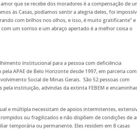
 o amor que se recebe dos moradores é a compensação de 
mos às Casas, podíamos sentir a alegria deles, foi impossív
ando com brilhos nos olhos, e isso, é muito gratificante” e
com um sorriso e um abraço apertado é a melhor coisa o
lhimento Institucional para a pessoa com deficiência
o pela APAE de Belo Horizonte desde 1997, em parceria com
nvolvimento Social de Minas Gerais. São 52 pessoas com
das pela instituição, advindas da extinta FEBEM e encaminh
ual e múltipla necessitam de apoios intermitentes, extensi
s rompidos ou fragilizados e não dispõem de condições de 
iliar temporária ou permanente. Eles residem em 8 casas