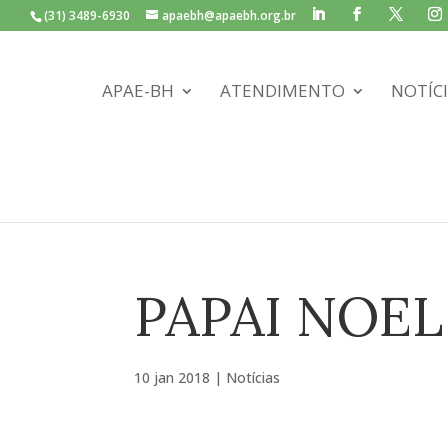
(31) 3489-6930
apaebh@apaebh.org.br
APAE-BH
ATENDIMENTO
NOTÍC
PAPAI NOEL
10 jan 2018
|
Notícias