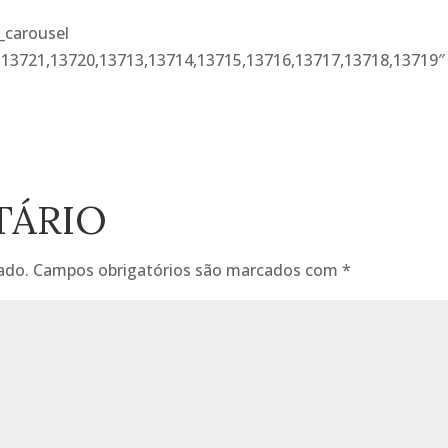
_carousel
13721,13720,13713,13714,13715,13716,13717,13718,13719″
TÁRIO
ado.
Campos obrigatórios são marcados com
*