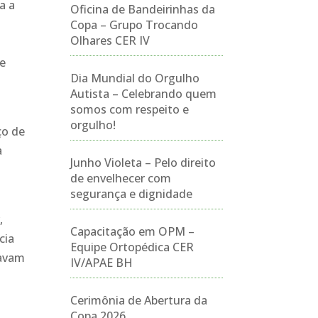
a a
Oficina de Bandeirinhas da
Copa – Grupo Trocando
Olhares CER IV
de
Dia Mundial do Orgulho
Autista – Celebrando quem
somos com respeito e
orgulho!
ço de
a
Junho Violeta – Pelo direito
de envelhecer com
segurança e dignidade
,
Capacitação em OPM –
cia
Equipe Ortopédica CER
savam
IV/APAE BH
m
Cerimônia de Abertura da
Copa 2026