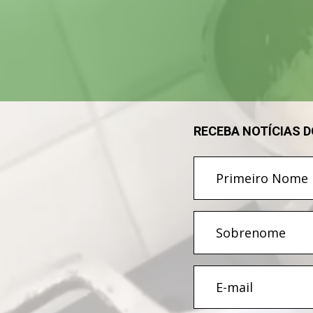
de
vídeo
RECEBA NOTÍCIAS 