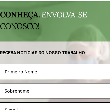
Tocador
de
CONHEÇA.
ENVOLVA-SE
vídeo
CONOSCO!
RECEBA NOTÍCIAS DO NOSSO TRABALHO