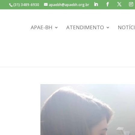
(31) 3489-6930
apaebh@apaebh.org.br
APAE-BH
ATENDIMENTO
NOTÍC