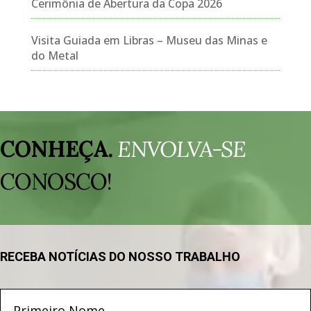
Cerimônia de Abertura da Copa 2026
Visita Guiada em Libras – Museu das Minas e
do Metal
Tocador
de
CONHEÇA.
ENVOLVA-SE
vídeo
CONOSCO!
RECEBA NOTÍCIAS DO NOSSO TRABALHO